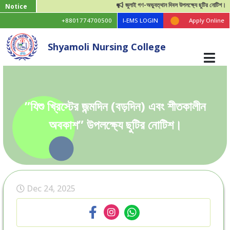
জুলাই গণ-অভ্যুত্থান দিবস উপলক্ষ্যে ছুটির নোটিশ।
Notice
+8801774700500
I-EMS LOGIN
Apply Online
Shyamoli Nursing College
”যিশু খ্রিস্টের জন্মদিন (বড়দিন) এবং শীতকালীন
অবকাশ” উপলক্ষ্যে ছুটির নোটিশ।
Dec 24, 2025