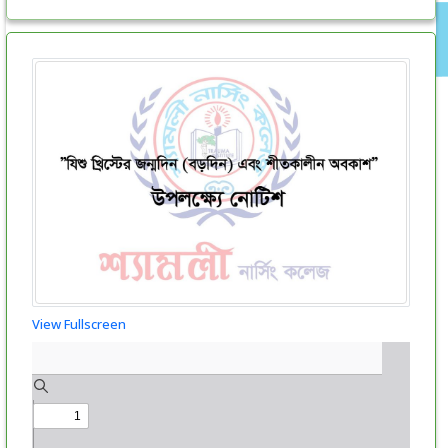
View Fullscreen
Skip
to
PDF
content