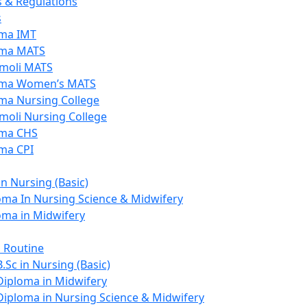
s & Regulations
s
ma IMT
ma MATS
moli MATS
ma Women’s MATS
ma Nursing College
moli Nursing College
ma CHS
ma CPI
in Nursing (Basic)
oma In Nursing Science & Midwifery
oma in Midwifery
s Routine
B.Sc in Nursing (Basic)
Diploma in Midwifery
Diploma in Nursing Science & Midwifery