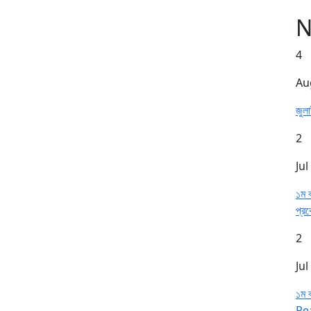
N
4
Au
জুল
2
Jul
১ম ব
প্র
2
Jul
১ম ব
Re