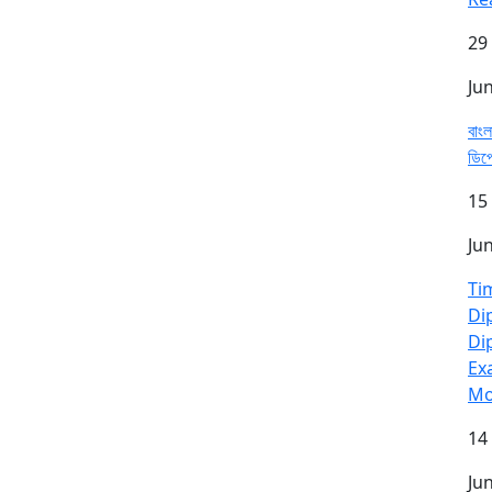
29
Ju
বাংল
ডিপ
15
Ju
Ti
Di
Di
Ex
Mo
14
Ju