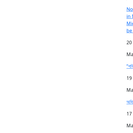
No
in
Mi
be
20
Ma
”পব
19
Ma
অধিভ
17
Ma