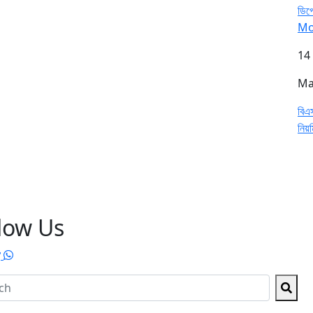
ডিপ্
Mo
14
Ma
বিএস
নিয়
low Us