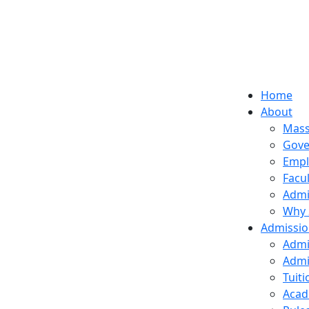
Home
About
Mass
Gove
Empl
Facu
Admi
Why 
Admissi
Admi
Admi
Tuit
Acad