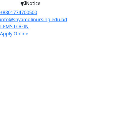
Notice
+8801774700500
info@shyamolinursing.edu.bd
I-EMS LOGIN
Apply Online