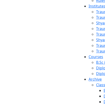
Rule
Institute
Trau
Trau
Shya
Trau
sing
Trau
Shya
Trau
Trau
Courses
B.Sc 
Dipl
Dipl
Archive
Clas