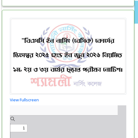
View Fullscreen
Skip
to
PDF
content