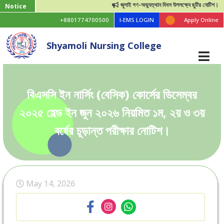
জুলাই গণ-অভ্যুত্থান দিবস উপলক্ষ্যে ছুটির নোটিশ।
Notice
+8801774700500
I-EMS LOGIN
Apply Online
Shyamoli Nursing College
বিএসসি ইন নার্সিং (বেসিক) কোর্সের ডিসেম্বর
২০২৫ হেল্ড ইন জুন ২০২৬ নিয়মিত ১ম, ২য় ও ৩য়
বর্ষের চূড়ান্ত পরীক্ষার নোটিশ।
May 14, 2026