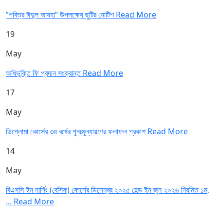
”পবিত্র ঈদুল আযহা” উপলক্ষ্যে ছুটির নোটিশ
Read More
19
May
অধিভুক্তি ফি প্রদান সংক্রান্ত
Read More
17
May
ডিপ্লোমা কোর্সের ৩য় বর্ষের পূনঃমূল্যায়ণের ফলাফল প্রকাশ
Read More
14
May
বিএসসি ইন নার্সিং (বেসিক) কোর্সের ডিসেম্বর ২০২৫ হেল্ড ইন জুন ২০২৬ নিয়মিত ১ম,
...
Read More