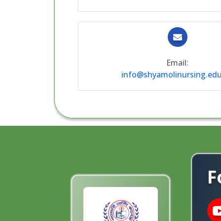
Email:
info@shyamolinursing.edu
F