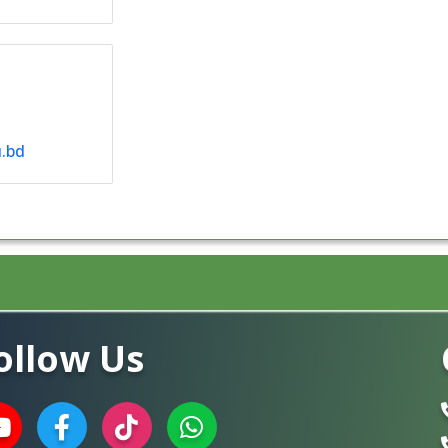
.bd
ollow Us