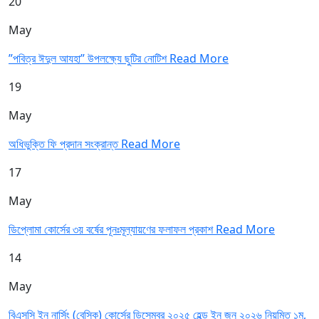
20
May
”পবিত্র ঈদুল আযহা” উপলক্ষ্যে ছুটির নোটিশ
Read More
19
May
অধিভুক্তি ফি প্রদান সংক্রান্ত
Read More
17
May
ডিপ্লোমা কোর্সের ৩য় বর্ষের পূনঃমূল্যায়ণের ফলাফল প্রকাশ
Read More
14
May
বিএসসি ইন নার্সিং (বেসিক) কোর্সের ডিসেম্বর ২০২৫ হেল্ড ইন জুন ২০২৬ নিয়মিত ১ম,