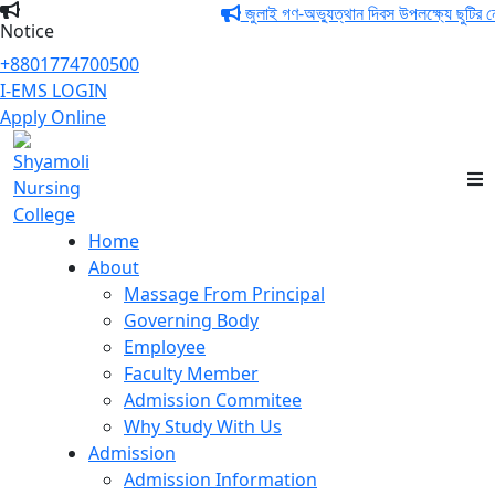
জুলাই গণ-অভ্যুত্থান দিবস উপলক্ষ্যে ছুটির নোট
Notice
+8801774700500
I-EMS LOGIN
Apply Online
Shyamoli Nursing
College
Home
About
Massage From Principal
Governing Body
Employee
Faculty Member
Admission Commitee
Why Study With Us
Admission
Admission Information