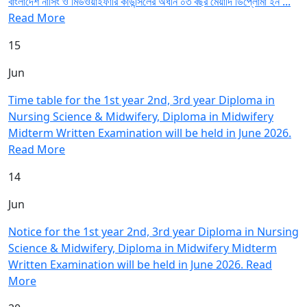
বাংলাদেশ নার্সিং ও মিডওয়াইফারি কাউন্সিলের অধীন ০৩ বছর মেয়াদি ডিপ্লোমা ইন ...
Read More
15
Jun
Time table for the 1st year 2nd, 3rd year Diploma in
Nursing Science & Midwifery, Diploma in Midwifery
Midterm Written Examination will be held in June 2026.
Read More
14
Jun
Notice for the 1st year 2nd, 3rd year Diploma in Nursing
Science & Midwifery, Diploma in Midwifery Midterm
Written Examination will be held in June 2026.
Read
More