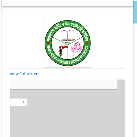
View Fullscreen
Skip
to
PDF
content