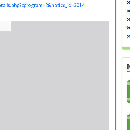
etails.php?cprogram=2&notice_id=3014