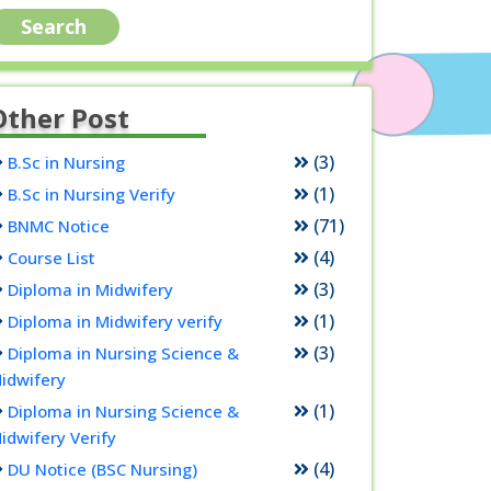
Other Post
(3)
B.Sc in Nursing
(1)
B.Sc in Nursing Verify
(71)
BNMC Notice
(4)
Course List
(3)
Diploma in Midwifery
(1)
Diploma in Midwifery verify
(3)
Diploma in Nursing Science &
idwifery
(1)
Diploma in Nursing Science &
idwifery Verify
(4)
DU Notice (BSC Nursing)