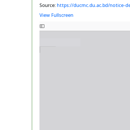
Source:
https://ducmc.du.ac.bd/notice-d
View Fullscreen
Skip
to
PDF
content