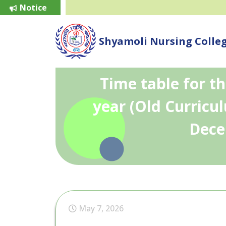
Notice
Shyamoli Nursing Colle
Time table for th
year (Old Curricu
Dece
May 7, 2026