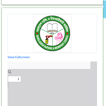
View Fullscreen
Skip
to
PDF
content