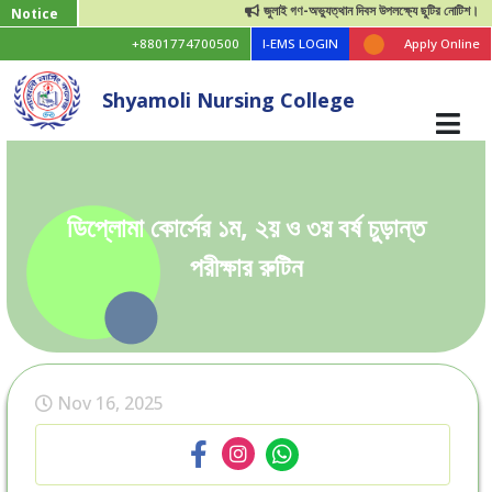
জুলাই গণ-অভ্যুত্থান দিবস উপলক্ষ্যে ছুটির নোটিশ।
Notice
+8801774700500
I-EMS LOGIN
Apply Online
Shyamoli Nursing College
ডিপ্লোমা কোর্সের ১ম, ২য় ও ৩য় বর্ষ চুড়ান্ত
পরীক্ষার রুটিন
Nov 16, 2025