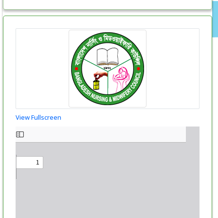
View Fullscreen
Skip
to
PDF
content