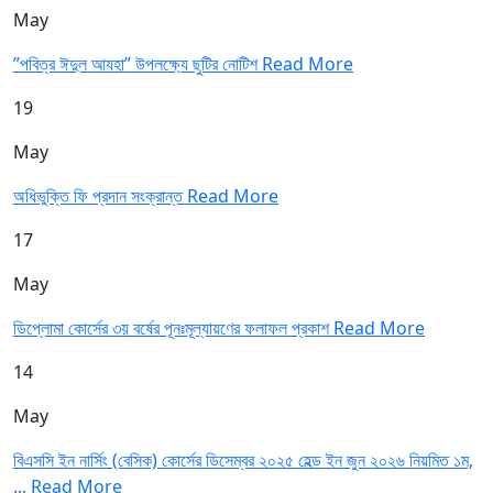
May
”পবিত্র ঈদুল আযহা” উপলক্ষ্যে ছুটির নোটিশ
Read More
19
May
অধিভুক্তি ফি প্রদান সংক্রান্ত
Read More
17
May
ডিপ্লোমা কোর্সের ৩য় বর্ষের পূনঃমূল্যায়ণের ফলাফল প্রকাশ
Read More
14
May
বিএসসি ইন নার্সিং (বেসিক) কোর্সের ডিসেম্বর ২০২৫ হেল্ড ইন জুন ২০২৬ নিয়মিত ১ম,
...
Read More