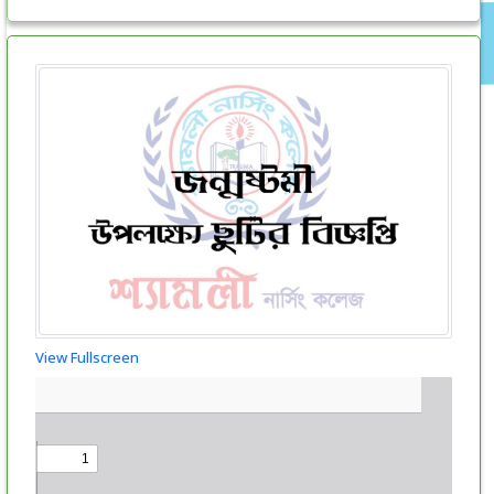
View Fullscreen
Skip
to
PDF
content