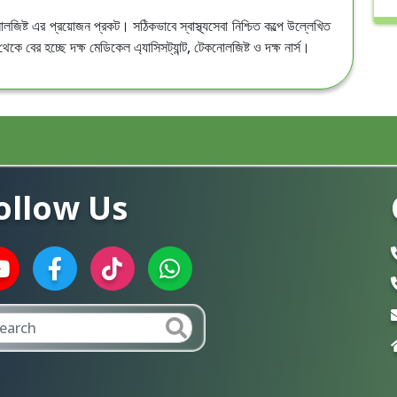
োলজিষ্ট এর প্রয়োজন প্রকট। সঠিকভাবে স্বাস্থ্যসেবা নিশ্চিত কল্পে উল্লেখিত
কে বের হচ্ছে দক্ষ মেডিকেল এ্যাসিসট্যান্ট, টেকনোলজিষ্ট ও দক্ষ নার্স।
ollow Us