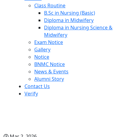
Class Routine
B.Sc in Nursing (Basic)
Diploma in Midwifery
Diploma in Nursing Science &
Midwifery
Exam Notice
Gallery
Notice
BNMC Notice
News & Events
Alumni Story
Contact Us
Verify
২০২৫-২৬ শিক্ষাবর্ষে ভর্তির ফলাফল দেখার
লিংক
Mar 2, 2026