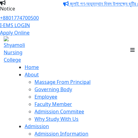
জুলাই গণ-অভ্যুত্থান দিবস উপলক্ষ্যে ছুটির ন
Notice
+8801774700500
I-EMS LOGIN
Apply Online
Shyamoli Nursing
College
Home
About
Massage From Principal
Governing Body
Employee
Faculty Member
Admission Commitee
Why Study With Us
Admission
Admission Information